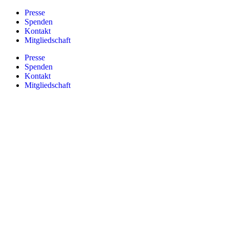
Zum
Presse
Inhalt
Spenden
springen
Kontakt
Mitgliedschaft
Presse
Spenden
Kontakt
Mitgliedschaft