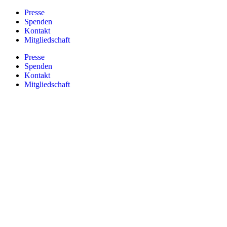
Zum
Presse
Inhalt
Spenden
springen
Kontakt
Mitgliedschaft
Presse
Spenden
Kontakt
Mitgliedschaft