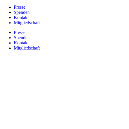
Zum
Presse
Inhalt
Spenden
springen
Kontakt
Mitgliedschaft
Presse
Spenden
Kontakt
Mitgliedschaft