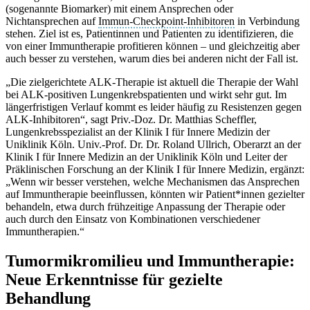
(sogenannte Biomarker) mit einem Ansprechen oder
Nichtansprechen auf
Immun-Checkpoint-Inhibitoren
in Verbindung
stehen. Ziel ist es, Patientinnen und Patienten zu identifizieren, die
von einer Immuntherapie profitieren können – und gleichzeitig aber
auch besser zu verstehen, warum dies bei anderen nicht der Fall ist.
„Die zielgerichtete ALK-Therapie ist aktuell die Therapie der Wahl
bei ALK-positiven Lungenkrebspatienten und wirkt sehr gut. Im
längerfristigen Verlauf kommt es leider häufig zu Resistenzen gegen
ALK-Inhibitoren“, sagt Priv.-Doz. Dr. Matthias Scheffler,
Lungenkrebsspezialist an der Klinik I für Innere Medizin der
Uniklinik Köln. Univ.-Prof. Dr. Dr. Roland Ullrich, Oberarzt an der
Klinik I für Innere Medizin an der Uniklinik Köln und Leiter der
Präklinischen Forschung an der Klinik I für Innere Medizin, ergänzt:
„Wenn wir besser verstehen, welche Mechanismen das Ansprechen
auf Immuntherapie beeinflussen, könnten wir Patient*innen gezielter
behandeln, etwa durch frühzeitige Anpassung der Therapie oder
auch durch den Einsatz von Kombinationen verschiedener
Immuntherapien.“
Tumormikromilieu und Immuntherapie:
Neue Erkenntnisse für gezielte
Behandlung