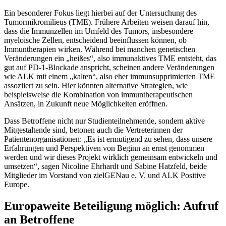
Ein besonderer Fokus liegt hierbei auf der Untersuchung des
Tumormikromilieus (TME). Frühere Arbeiten weisen darauf hin,
dass die Immunzellen im Umfeld des Tumors, insbesondere
myeloische Zellen, entscheidend beeinflussen können, ob
Immuntherapien wirken. Während bei manchen genetischen
Veränderungen ein „heißes“, also immunaktives TME entsteht, das
gut auf PD-1-Blockade anspricht, scheinen andere Veränderungen
wie ALK mit einem „kalten“, also eher immunsupprimierten TME
assoziiert zu sein. Hier könnten alternative Strategien, wie
beispielsweise die Kombination von immuntherapeutischen
Ansätzen, in Zukunft neue Möglichkeiten eröffnen.
Dass Betroffene nicht nur Studienteilnehmende, sondern aktive
Mitgestaltende sind, betonen auch die Vertreterinnen der
Patientenorganisationen: „Es ist ermutigend zu sehen, dass unsere
Erfahrungen und Perspektiven von Beginn an ernst genommen
werden und wir dieses Projekt wirklich gemeinsam entwickeln und
umsetzen“, sagen Nicoline Ehrhardt und Sabine Hatzfeld, beide
Mitglieder im Vorstand von zielGENau e. V. und ALK Positive
Europe.
Europaweite Beteiligung möglich: Aufruf
an Betroffene