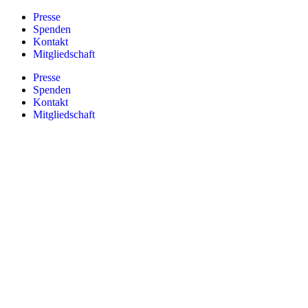
Zum
Presse
Inhalt
Spenden
springen
Kontakt
Mitgliedschaft
Presse
Spenden
Kontakt
Mitgliedschaft