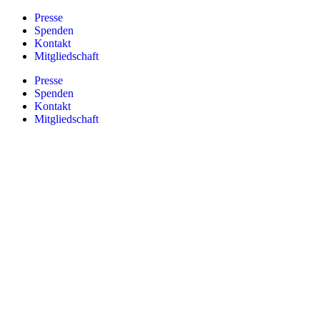
Zum
Presse
Inhalt
Spenden
springen
Kontakt
Mitgliedschaft
Presse
Spenden
Kontakt
Mitgliedschaft