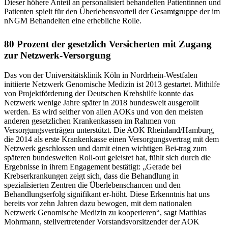
Dieser höhere Anteil an personalisiert behandelten Patientinnen und
Patienten spielt für den Überlebensvorteil der Gesamtgruppe der im
nNGM Behandelten eine erhebliche Rolle.
80 Prozent der gesetzlich Versicherten mit Zugang
zur Netzwerk-Versorgung
Das von der Universitätsklinik Köln in Nordrhein-Westfalen
initiierte Netzwerk Genomische Medizin ist 2013 gestartet. Mithilfe
von Projektförderung der Deutschen Krebshilfe konnte das
Netzwerk wenige Jahre später in 2018 bundesweit ausgerollt
werden. Es wird seither von allen AOKs und von den meisten
anderen gesetzlichen Krankenkassen im Rahmen von
Versorgungsverträgen unterstützt. Die AOK Rheinland/Hamburg,
die 2014 als erste Krankenkasse einen Versorgungsvertrag mit dem
Netzwerk geschlossen und damit einen wichtigen Bei-trag zum
späteren bundesweiten Roll-out geleistet hat, fühlt sich durch die
Ergebnisse in ihrem Engagement bestätigt: „Gerade bei
Krebserkrankungen zeigt sich, dass die Behandlung in
spezialisierten Zentren die Überlebenschancen und den
Behandlungserfolg signifikant er-höht. Diese Erkenntnis hat uns
bereits vor zehn Jahren dazu bewogen, mit dem nationalen
Netzwerk Genomische Medizin zu kooperieren“, sagt Matthias
Mohrmann, stellvertretender Vorstandsvorsitzender der AOK