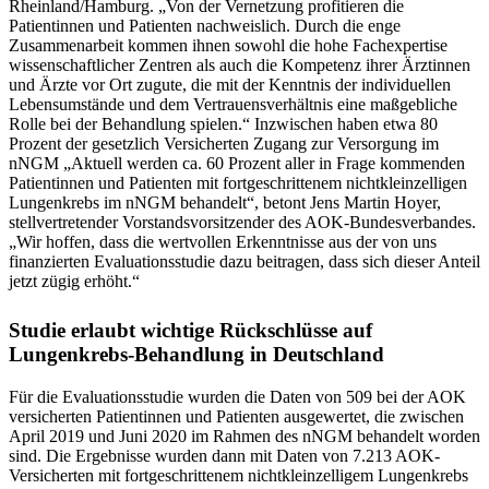
Rheinland/Hamburg. „Von der Vernetzung profitieren die
Patientinnen und Patienten nachweislich. Durch die enge
Zusammenarbeit kommen ihnen sowohl die hohe Fachexpertise
wissenschaftlicher Zentren als auch die Kompetenz ihrer Ärztinnen
und Ärzte vor Ort zugute, die mit der Kenntnis der individuellen
Lebensumstände und dem Vertrauensverhältnis eine maßgebliche
Rolle bei der Behandlung spielen.“ Inzwischen haben etwa 80
Prozent der gesetzlich Versicherten Zugang zur Versorgung im
nNGM „Aktuell werden ca. 60 Prozent aller in Frage kommenden
Patientinnen und Patienten mit fortgeschrittenem nichtkleinzelligen
Lungenkrebs im nNGM behandelt“, betont Jens Martin Hoyer,
stellvertretender Vorstandsvorsitzender des AOK-Bundesverbandes.
„Wir hoffen, dass die wertvollen Erkenntnisse aus der von uns
finanzierten Evaluationsstudie dazu beitragen, dass sich dieser Anteil
jetzt zügig erhöht.“
Studie erlaubt wichtige Rückschlüsse auf
Lungenkrebs-Behandlung in Deutschland
Für die Evaluationsstudie wurden die Daten von 509 bei der AOK
versicherten Patientinnen und Patienten ausgewertet, die zwischen
April 2019 und Juni 2020 im Rahmen des nNGM behandelt worden
sind. Die Ergebnisse wurden dann mit Daten von 7.213 AOK-
Versicherten mit fortgeschrittenem nichtkleinzelligem Lungenkrebs