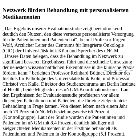
Netzwerk fördert Behandlung mit personalisierten
Medikamenten
„Das Ergebnis unserer Evaluationsstudie zeigt beeindruckend
deutlich den Nutzen, den diese vernetzte personalisierte Versorgung
für die Patientinnen und Patienten hat“, betont Professor Jürgen
Wolf, Ärztlicher Leiter des Centrums für Integrierte Onkologie
(CIO) der Universitätsklinik Köln und Sprecher des nNGM.
„Unsere Daten belegen, dass die Behandlung im Netzwerk zu
signifikant besseren Ergebnissen führt und die schnelle Umsetzung
der neuesten wissenschaftlichen Erkenntnisse in die
klinische Praxis
fördern kann,“ berichten Professor Reinhard Büttner, Direktor des
Instituts für Pathologie des Universitätsklinik Köln, und Professor
Christof von Kalle, Direktor des Studienzentrums am Berlin Institute
of Health, beide Mitglieder des nNGM-Koordinationsteams. Laut
den Ergebnissen der Evaluationsstudie profitierten vor allem
diejenigen Patientinnen und Patienten, die für eine zielgerichtete
Behandlung in Frage kamen. Von diesen lebten nach einem Jahr
noch 79 Prozent (nNGM) beziehungsweise 66 Prozent
(Kontrollgruppe). Laut der Studie wurden die Patientinnen und
Patienten im nNGM mit 8,4 Prozent deutlich häufiger mit
zielgerichteten Medikamenten in der Erstlinie behandelt als
Patientinnen und Patienten in der Kontrollgruppe (5,1 Prozent).