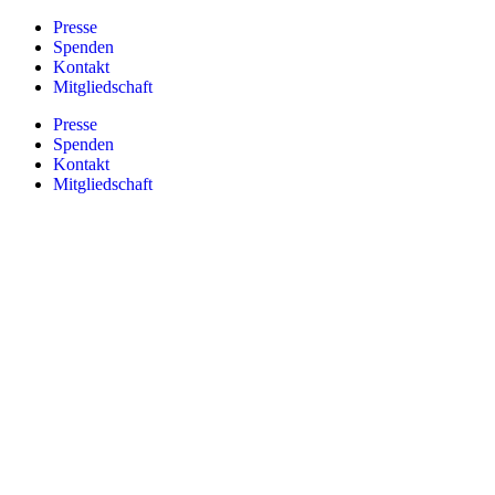
Zum
Presse
Inhalt
Spenden
springen
Kontakt
Mitgliedschaft
Presse
Spenden
Kontakt
Mitgliedschaft