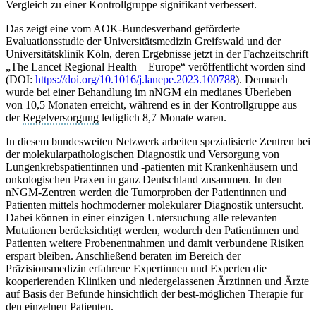
Vergleich zu einer Kontrollgruppe signifikant verbessert.
Das zeigt eine vom AOK-Bundesverband geförderte
Evaluationsstudie der Universitätsmedizin Greifswald und der
Universitätsklinik Köln, deren Ergebnisse jetzt in der Fachzeitschrift
„The Lancet Regional Health – Europe“ veröffentlicht worden sind
(DOI:
https://doi.org/10.1016/j.lanepe.2023.100788
). Demnach
wurde bei einer Behandlung im nNGM ein medianes Überleben
von 10,5 Monaten erreicht, während es in der Kontrollgruppe aus
der
Regelversorgung
lediglich 8,7 Monate waren.
In diesem bundesweiten Netzwerk arbeiten spezialisierte Zentren bei
der molekularpathologischen Diagnostik und Versorgung von
Lungenkrebspatientinnen und -patienten mit Krankenhäusern und
onkologischen Praxen in ganz Deutschland zusammen. In den
nNGM-Zentren werden die Tumorproben der Patientinnen und
Patienten mittels hochmoderner molekularer Diagnostik untersucht.
Dabei können in einer einzigen Untersuchung alle relevanten
Mutationen berücksichtigt werden, wodurch den Patientinnen und
Patienten weitere Probenentnahmen und damit verbundene Risiken
erspart bleiben. Anschließend beraten im Bereich der
Präzisionsmedizin erfahrene Expertinnen und Experten die
kooperierenden Kliniken und niedergelassenen Ärztinnen und Ärzte
auf Basis der Befunde hinsichtlich der best-möglichen Therapie für
den einzelnen Patienten.