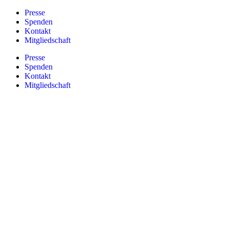
Zum
Presse
Inhalt
Spenden
springen
Kontakt
Mitgliedschaft
Presse
Spenden
Kontakt
Mitgliedschaft